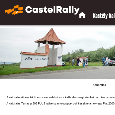
Kastély Rall
Kalibralas
A kalibralasai itiner letoltheto a weboldalrol es a kalibralas megtortenhet barmikor a ver
A kalibralas Terratrip 303 PLUS rallye szamologoppel volt keszitve amely egy Fiat 2000 S