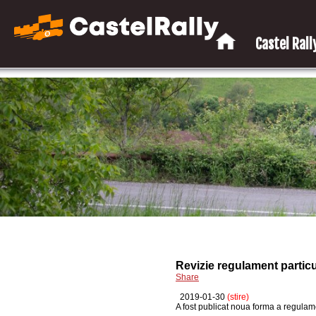
Castel Rally
Revizie regulament particul
Share
2019-01-30
(stire)
A fost publicat noua forma a regulame