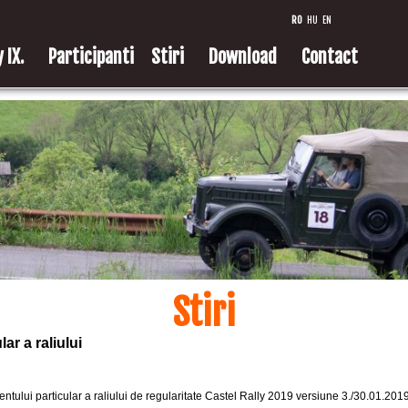
RO
HU
EN
 IX.
Participanti
Stiri
Download
Contact
Stiri
ar a raliului
ntului particular a raliului de regularitate Castel Rally 2019 versiune 3./30.01.2019